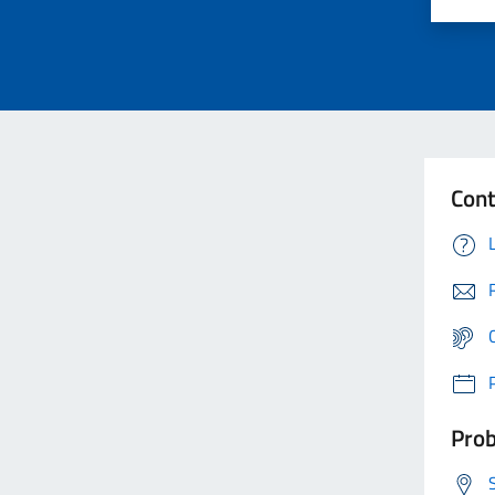
Cont
Prob