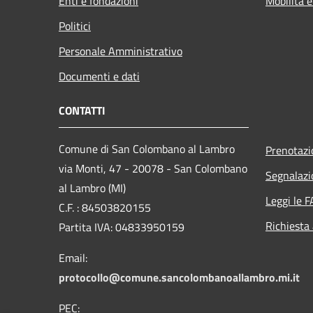
Enti e fondazioni
Mobilità e
Politici
Personale Amministrativo
Documenti e dati
CONTATTI
Comune di San Colombano al Lambro
Prenotaz
via Monti, 47 - 20078 - San Colombano
Segnalazi
al Lambro (MI)
Leggi le 
C.F. : 84503820155
Richiesta
Partita IVA: 04833950159
Email:
protocollo@comune.sancolombanoallambro.mi.it
PEC: