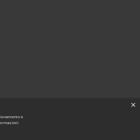
×
nzionamento e
nformazioni