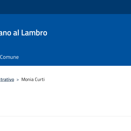
ano al Lambro
il Comune
trativo
>
Monia Curti