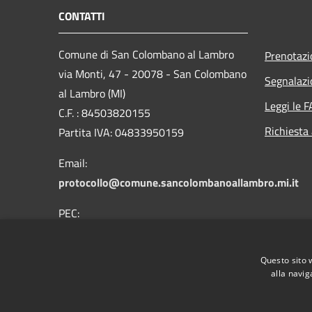
CONTATTI
Comune di San Colombano al Lambro
Prenotaz
via Monti, 47 - 20078 - San Colombano
Segnalazi
al Lambro (MI)
Leggi le 
C.F. : 84503820155
Richiesta
Partita IVA: 04833950159
Email:
protocollo@comune.sancolombanoallambro.mi.it
PEC:
comune.sancolombano@cert.saga.it
Centralino Unico: 03712931
Questo sito 
alla navig