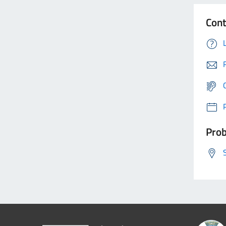
Cont
Prob