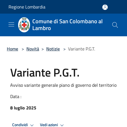
Salta al contenuto principale
Regione Lombardia
Comune di San Colombano al
Lambro
Home
>
Novità
>
Notizie
>
Variante P.G.T.
Variante P.G.T.
Avviso variante generale piano di governo del territorio
Data :
8 luglio 2025
Condividi
Vedi azioni