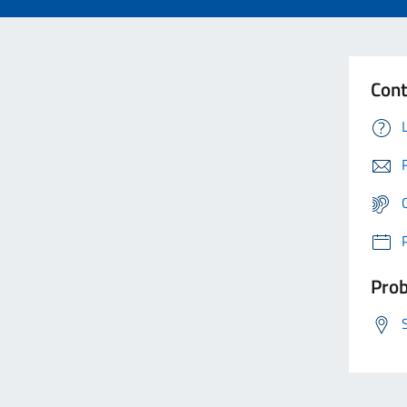
Cont
Prob