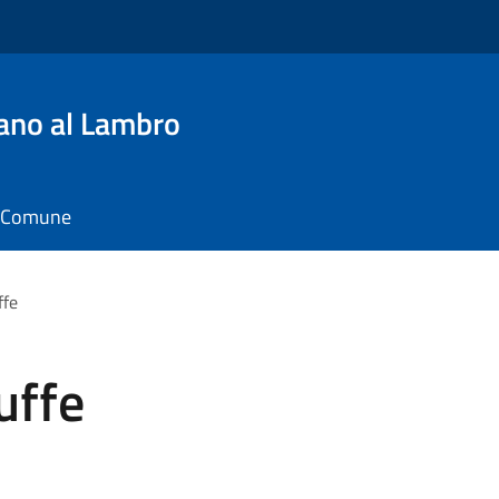
ano al Lambro
il Comune
ffe
ruffe