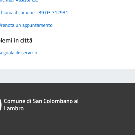
Chiama il comune +39 03 712931
Prenota un appuntamento
lemi in città
Segnala disservizio
Comune di San Colombano al
Lambro