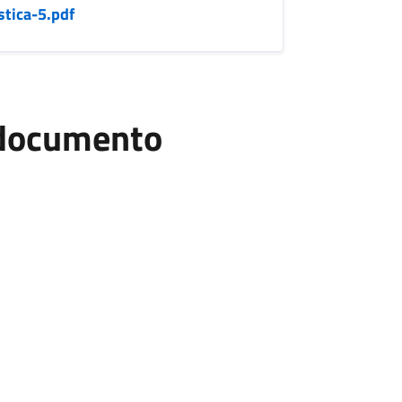
tica-5.pdf
l documento