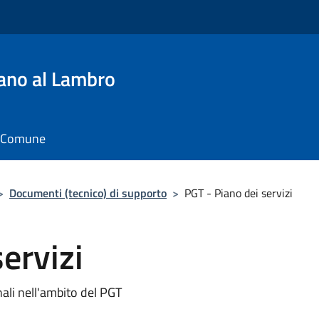
ano al Lambro
il Comune
>
Documenti (tecnico) di supporto
>
PGT - Piano dei servizi
ervizi
nali nell'ambito del PGT