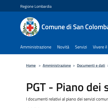
Salta al contenuto principale
Regione Lombardia
Comune di San Colomb
Amministrazione
Novità
Servizi
Vivere 
Home
>
Amministrazione
>
Documenti e dati
PGT - Piano dei s
I documenti relativi al piano dei servizi comu