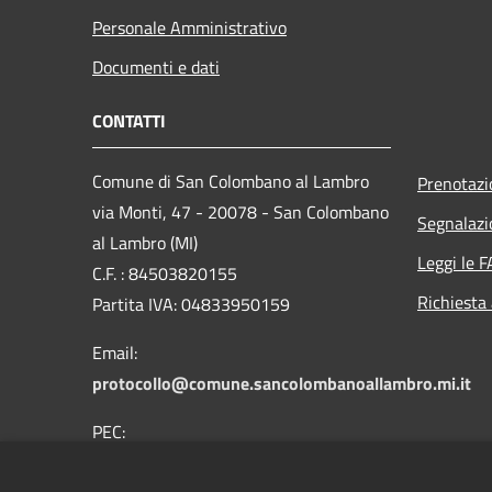
Personale Amministrativo
Documenti e dati
CONTATTI
Comune di San Colombano al Lambro
Prenotaz
via Monti, 47 - 20078 - San Colombano
Segnalazi
al Lambro (MI)
Leggi le 
C.F. : 84503820155
Richiesta
Partita IVA: 04833950159
Email:
protocollo@comune.sancolombanoallambro.mi.it
PEC:
comune.sancolombano@cert.saga.it