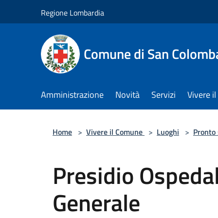
Salta al contenuto principale
Regione Lombardia
Comune di San Colomb
Amministrazione
Novità
Servizi
Vivere 
Home
>
Vivere il Comune
>
Luoghi
>
Pronto
Presidio Ospedal
Generale