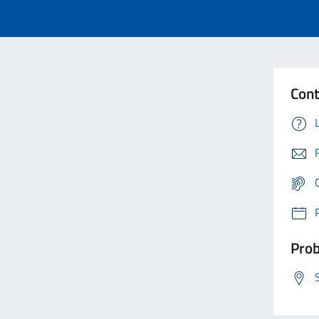
Cont
Prob