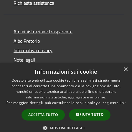
Richiesta assistenza
Amministrazione trasparente
Albo Pretorio
Informativa privacy
Note legali
×
Dichiarazione di accessibilità
Informazioni sui cookie
Questo sito web utilizza cookie tecnici e assimilati strettamente
necessari al corretto funzionamento e alla navigazione del sito,
nonché un cookie tecnico analitico al solo fine di elaborare
informazioni statistiche, aggregate e anonime.
RSS
Copyright © 2026 • Comune di
Per maggiori dettagli, può consultare la cookie policy al seguente
link
Accessibilità
San Colombano al Lambro •
Privacy
Municipium
Powered by
•
RIFIUTA TUTTO
ACCETTA TUTTO
Cookie
Accesso redazione
Mappa del sito
MOSTRA DETTAGLI