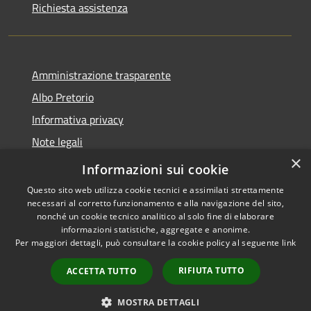
Richiesta assistenza
Amministrazione trasparente
Albo Pretorio
Informativa privacy
Note legali
×
Dichiarazione di accessibilità
Informazioni sui cookie
Questo sito web utilizza cookie tecnici e assimilati strettamente
necessari al corretto funzionamento e alla navigazione del sito,
nonché un cookie tecnico analitico al solo fine di elaborare
informazioni statistiche, aggregate e anonime.
RSS
Copyright © 2026 • Comune di
Per maggiori dettagli, può consultare la cookie policy al seguente
link
Accessibilità
San Colombano al Lambro •
Privacy
Municipium
Powered by
•
RIFIUTA TUTTO
ACCETTA TUTTO
Cookie
Accesso redazione
Mappa del sito
MOSTRA DETTAGLI