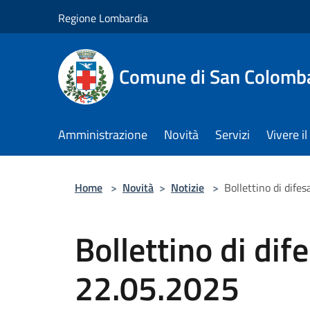
Salta al contenuto principale
Regione Lombardia
Comune di San Colomb
Amministrazione
Novità
Servizi
Vivere 
Home
>
Novità
>
Notizie
>
Bollettino di difes
Bollettino di dife
22.05.2025