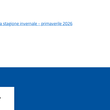
la stagione invernale - primaverile 2026
?