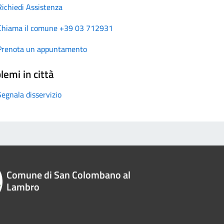
Richiedi Assistenza
Chiama il comune +39 03 712931
Prenota un appuntamento
lemi in città
Segnala disservizio
Comune di San Colombano al
Lambro