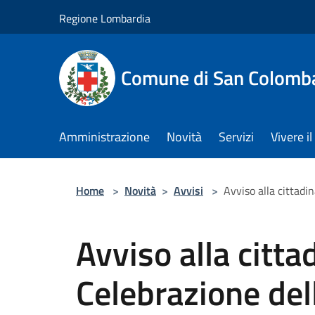
Salta al contenuto principale
Regione Lombardia
Comune di San Colomb
Amministrazione
Novità
Servizi
Vivere 
Home
>
Novità
>
Avvisi
>
Avviso alla cittadi
Avviso alla citt
Celebrazione del