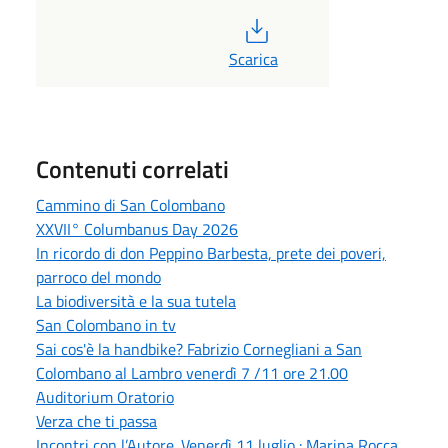
PDF
Scarica
Contenuti correlati
Cammino di San Colombano
XXVII° Columbanus Day 2026
In ricordo di don Peppino Barbesta, prete dei poveri,
parroco del mondo
La biodiversità e la sua tutela
San Colombano in tv
Sai cos'è la handbike? Fabrizio Cornegliani a San
Colombano al Lambro venerdì 7 /11 ore 21.00
Auditorium Oratorio
Verza che ti passa
Incontri con l’Autore. Venerdì 11 luglio : Marina Rocca