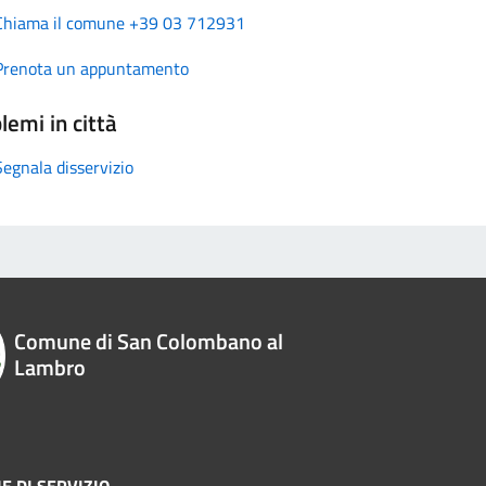
Chiama il comune +39 03 712931
Prenota un appuntamento
lemi in città
Segnala disservizio
Comune di San Colombano al
Lambro
E DI SERVIZIO