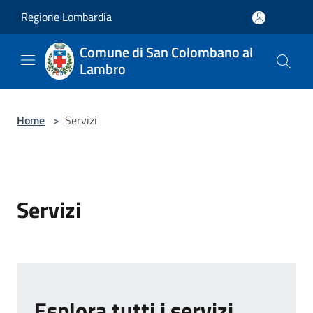
Salta al contenuto principale
Regione Lombardia
Comune di San Colombano al
Lambro
Home
>
Servizi
Servizi
Esplora tutti i servizi